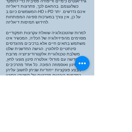
גרדיאנטים כימיים ודיפוזיה פסיבית כדי לתפקד
כשלעצמם. בהתאם לכך, פתרונות דיאליזה
המשמשים כיום ב-HD ו-PD אינם נדרשים. יתר
על כן, אין צורך במערכות ספיגה המפותחות
לחידוש תמיסות דיאליזה.
למרות שהטכנולוגיה שואלת עקרונות תפקודיים
מסוימים מהפיזיולוגיה של הכליה, המכשיר אינו
משתמש בתאים חיים אלא ברכיבים מהונדסים
סינתטיים לחלוטין. הגישה החדשנית שלנו
משלבת טכנולוגיית אלקטרודיוניזציה מרובת
רשת חדשה עם מודולי אולטרה סינון מונעי לחץ,
ננו סינון ואוסמוזה הפוכה. כל אחד מהרכיבים
מבצע פונקציות ייחודיות שניתן לחשוב עליהן
כמדמות היבטים מרכזיים של תפקודי הסינון
וההובלה של הכליה המקומית.
מודול האולטרה סינון מדמה את תפקוד
הגלומרולי על ידי מניעת סינון של רכיבי תאי דם
וחלבונים. מודול הננופילטרציה מונע הפרשה
בזרם ה"שתן" של כמויות גדולות של גלוקוז תוך
שהוא מאפשר חדירת אוריאה. תכונה מרכזית של
הטכנולוגיה היא טכנולוגיית האלקטרודיוניזציה
החדשה שפותחה ועוצבה בהתאמה אישית כדי
לאפשר אפנון וספציפיות של הובלת יונים. כמות