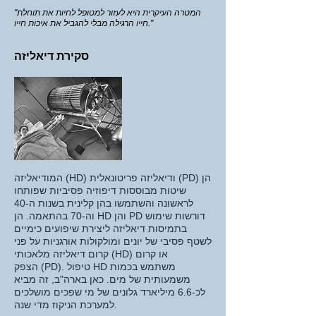
"המטרה העיקרית היא לעזור למטופל לחיות את תוחלת
חייו הרגילה מבלי להגביל את איכות חייו."
סקירת דיאליזה
המודיאליזה (HD) ודיאליזה פריטונאלית (PD) הן
שיטות מבוססות דיפוזיה פסיביות שפותחו
לראשונה והשתמשו בהן קלינית בשנות ה-40
וה-70 בהתאמה. הן HD והן PD דורשות שימוש
בתמיסות דיאליזה ליצירת שיפועים כימיים
לשטף פסיבי של יונים ומולקולות אורגניות על פני
קרום דיאליזה מלאכותי (HD) או קרום
(PD). טיפול HD משתמש בכמות
הצפק
משמעותית של מים. כאן בארה"ב, זה מביא
לכ-6.6 מיליארד גלונים של מי שפכים מושלכים
למערכת הניקוז מדי שנה.