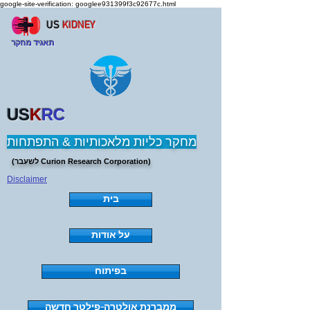
google-site-verification: googlee931399f3c92677c.html
US
KIDNEY
תאגיד מחקר
US
K
RC
מחקר כליות מלאכותיות & התפתחות
(לשעבר Curion Research Corporation)
Disclaimer
בית
על אודות
בפיתוח
ממברנת אולטרה-פילטר חדשה