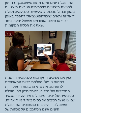
את הובלת יונים ומים מתחת
משוב/בקרת חיישן
למניעת השינויים בדם
כימיה הנובעת משינויים
במזון ובנוזלים
הכנסה. שלישית, טכנולוגיה נטולת
דיאליזה ותאים שיכולה
פוטנציאלי לתפקד באופן
רציף או חיצוני או
פורמט מושתל יחקה ביתר
שאת את הכליה המקומית.
כאן אנו מציגים התקדמות טכנולוגית חדשנית
בתחום טיפולי החלפת כליות המאפשרת
לראשונה, את שתי התכונות התפקודיות
המרכזיות של הכליה, כלומר סינון דם והובלה
ספציפית של יונים ומים, להדמיה על ידי מכשיר
שאינו מנצל רכיבים על בסיס ביולוגי או דיאליזה.
חשוב לציין, הרכיבים המתווכים את הובלת
היונים אינם מסתמכים על נוכחות של