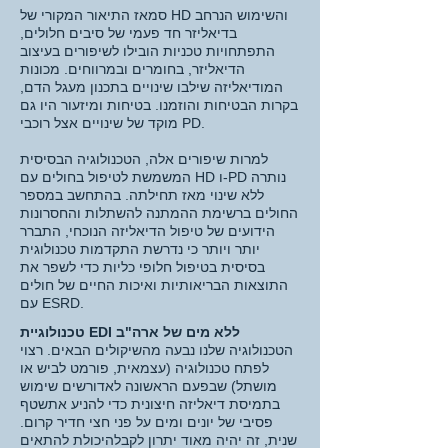
ס
מאז התיאור המקורי של HD והשימוש הנרחב
בדיאליזר חד פעמי של סיבים חלולים,
התפתחויות טכניות הובילו לשיפורים בעיצוב
הדיאליזר, בחומרים ובמרווחים. מכונות
המודיאליזה שילבו שינויים בתכנון מעגל הדם,
בקרות הבטיחות והוזמנו. בטיחות ומיזעור היו גם
מוקד של שינויים אצל רוכבי PD.
למרות שיפורים אלה, הטכנולוגיה הבסיסית
המשמשת לטיפול בחולים עם HD ו-PD נותרה
ללא שינוי מאז תחילתה. בהתחשב במספר
החולים ברשימת ההמתנה להשתלות והחסרונות
הידועים של טיפול הדיאליזה הנוכחי, התברר
יותר ויותר כי נדרשת התקדמות טכנולוגית
בסיסית בטיפול חלופי כליות כדי לשפר את
התוצאות הבריאותיות ואיכות החיים של חולים
עם ESRD.
טכנולוגיית EDI ללא מים של ארה"ב
הטכנולוגיה שלנו נבעה מהשיקולים הבאים.
רצוי
לפתח טכנולוגיה (עצמאית,
פורמט לביש או
מושתל) שבפעם הראשונה לא
דורשים שימוש
בתמיסת דיאליזה חיצונית כדי להניע את
שטף
פסיבי של יונים ומים על פני חצי חדיר
קרום.
שנית, זה יהיה מאוד יתרון לקבל
היכולת להתאים