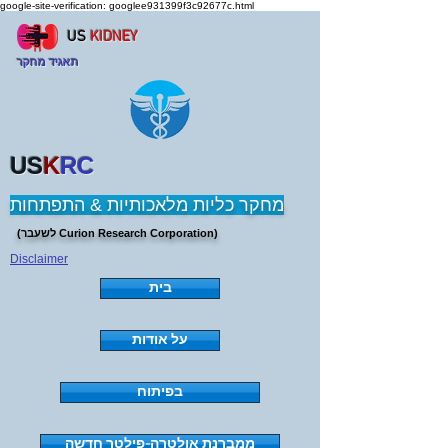
google-site-verification: googlee931399f3c92677c.html
US
KIDNEY
תאגיד מחקר
US
K
RC
מחקר כליות מלאכותיות & התפתחות
(לשעבר Curion Research Corporation)
Disclaimer
בית
על אודות
בפיתוח
ממברנת אולטרה-פילטר חדשה