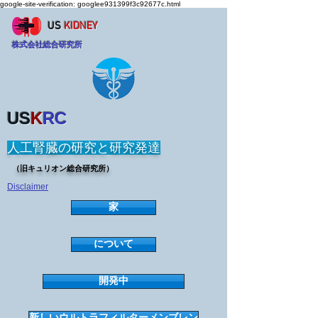
google-site-verification: googlee931399f3c92677c.html
US
KIDNEY
株式会社総合研究所
US
K
RC
人工腎臓の研究と研究発達
（旧キュリオン総合研究所）
Disclaimer
家
について
開発中