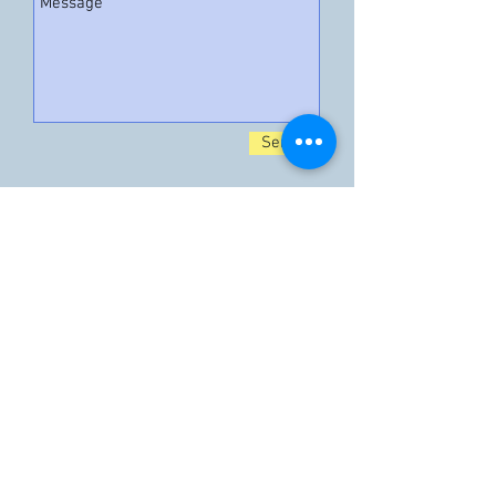
Send
情報
投資関係
ニュース
当社の技術と透析
記事
メニュー
家
私たちについて
I'm a paragraph. Click here to add your own
開発中
チーム