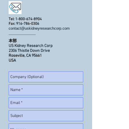
Tel:
1-800-674-8904
Fax:
916-786-0306
contact@uskidneyresearchcorp.com
本部
US Kidney Research Corp
2306 Thistle Down Drive
Roseville, CA 95661
USA