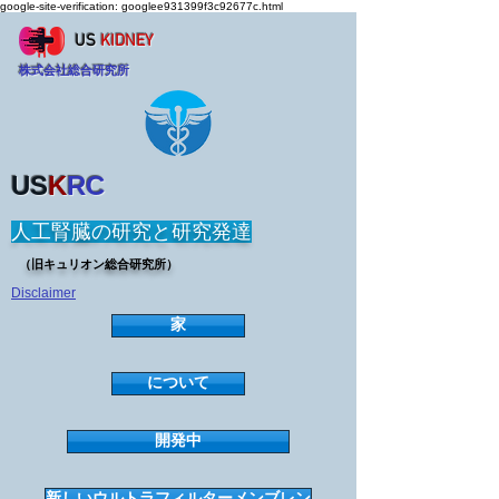
google-site-verification: googlee931399f3c92677c.html
US
KIDNEY
株式会社総合研究所
US
K
RC
人工腎臓の研究と研究発達
（旧キュリオン総合研究所）
Disclaimer
家
について
開発中