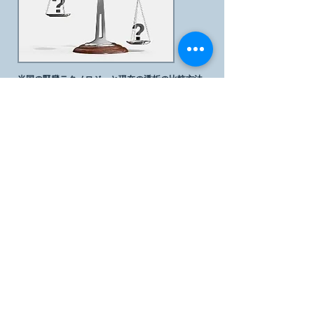
米国の腎臓テクノロジーと現在の透析の比較
方法
透析は何十年も前から行われてきました。私たち
の新しいテクノロジーがもたらすのは、
大幅な改
善により、業界にパラダイムシフトが起こりま
す。
最新記事
興味のあること
Science Daily が提供する腎臓病ニュース