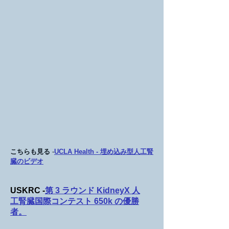
こちらも見る
-
UCLA Health - 埋め込み型人工腎
臓のビデオ
USKRC -
第 3 ラウンド KidneyX 人
工腎臓国際コンテスト 650k の優勝
者。