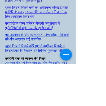
विज्ञान जर्नल में प्रकाशित हुआ
यूएस किडनी रिसर्च कॉर्प को अमेरिकन सोसाइटी फॉर
आर्टिफिशियल इंटरनल ऑर्गन्स सम्मेलन में बोलने के
लिए आमंत्रित किया गया
प्रत्यारोपण योग्य कृत्रिम किडनी अनुसंधान ने
प्रौद्योगिकी में बड़ी उपलब्धि हासिल की है
पशु अध्ययन के लिए प्रत्यारोपण योग्य कृत्रिम किडनी
की ओर अग्रसर नई तकनीक
यूएस किडनी रिसर्च कॉर्प (पूर्व में क्यूरियन रिसर्च) ने
किडनीएक्स रिडिजाइन डायलिसिस पुरस्कार जीता
अमेरिकी मानव एवं स्वास्थ्य सेवा विभाग
एचएचएस और अमेरिकन सोसाइटी ऑफ नेफ्रोलॉजी अवार्ड
किडनीएक्स रिडिजाइन डायलिसिस चरण 1 के विजेता
किडनी समाचार वेबसाइट
क्यूरियन रिसर्च को किडनीएक्स रिडिजाइन डायलिसिस
प्रतियोगिता का विजेता चुना गया
स्वास्थ्य नेता मीडिया
एचएचएस ने किडनीएक्स रीडिज़ाइन चरण 1 के विजेताओं की
घोषणा की