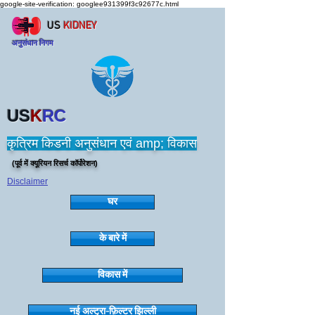
google-site-verification: googlee931399f3c92677c.html
US
KIDNEY
अनुसंधान निगम
US
K
RC
कृत्रिम किडनी अनुसंधान एवं amp; विकास
(पूर्व में क्यूरियन रिसर्च कॉर्पोरेशन)
Disclaimer
घर
के बारे में
विकास में
नई अल्ट्रा-फ़िल्टर झिल्ली