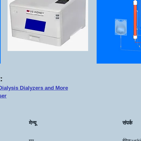
एल 20" x डब्ल्यू 14" x एच 11"
:
Dia
lysis Dialyzers and More
ser
संपर्क
मेन्यू
घर
ईमेल:
usk