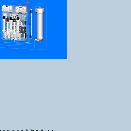
idneyresearch@gmail.com