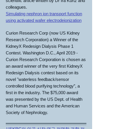
scientific article written by Dr Ira Kurtz and
colleagues.
Simulating nephron ion transport function
using activated wafer electrodeionization
Curion Research Corp (now US Kidney
Research Corporation) a Winner of the
KidneyX Redesign Dialysis Phase 1
Contest.
Washington D.C., April 2019 -
Curion Research Corporation is chosen as
an award winner of the very first KidneyX
Redesign Dialysis contest based on its
novel "waterless feedback/sensor
controlled blood purifying technology”, a
first in the industry. The $75,000 award
was presented by the US Dept. of Health
and Human Services and the American
Society of Nephrology.
USKRC의 인공 신장 연구 저명한 과학 저