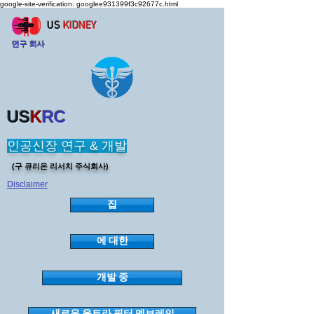
google-site-verification: googlee931399f3c92677c.html
US
KIDNEY
연구 회사
US
K
RC
인공신장 연구 & 개발
(구 큐리온 리서치 주식회사)
Disclaimer
집
에 대한
개발 중