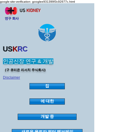
google-site-verification: googlee931399f3c92677c.html
US
KIDNEY
연구 회사
US
K
RC
인공신장 연구 & 개발
(구 큐리온 리서치 주식회사)
Disclaimer
집
에 대한
개발 중