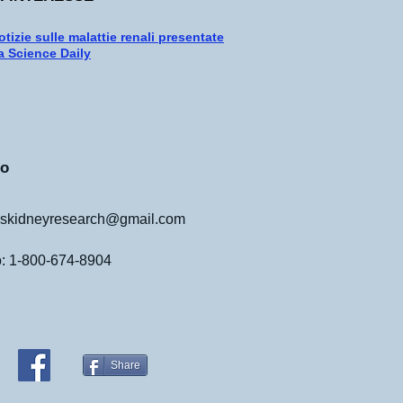
otizie sulle malattie renali presentate
a Science Daily
to
skidneyresearch@gmail.com
o: 1-800-674-8904
Share