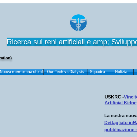
Ricerca sui reni artificiali e amp; Svilupp
ation)
Nuova membrana ultrafiltrante
Our Tech vs Dialysis
Squadra
Notizia
USKRC -
Vinci
Artificial Kidn
La nostra nuova
Dettagliato in
Ra
pubblicazione s