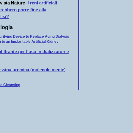
ivista Nature
-
I reni artificiali
trebbero porre fine alla
lisi?
logia
rifying Device to Replace Aging Dialysis
to an Implantable Artificial Kidney
ltrante per l'uso in dializzatori e
ossina uremica (molecole medie)
te Cleansing