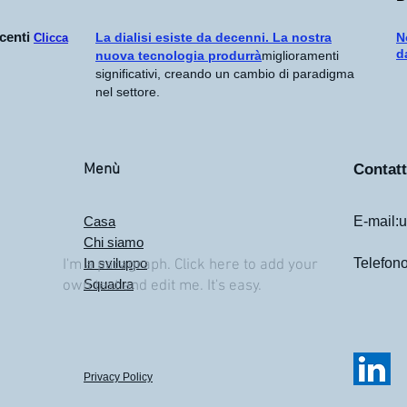
centi
La dialisi esiste da decenni. La nostra
N
Clicca
d
nuova tecnologia produrrà
miglioramenti
significativi, creando un cambio di paradigma
nel settore.
Menù
Contat
Casa
E-mail:
u
Chi siamo
In sviluppo
Telefon
I'm a paragraph. Click here to add your
Squadra
own text and edit me. It's easy.
Privacy Policy
.