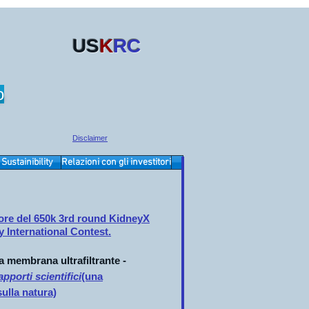
US
K
RC
o
Disclaimer
Sustainibility
Relazioni con gli investitori
Contatto
tore del 650k 3rd round KidneyX
ey International Contest.
 membrana ultrafiltrante -
pporti scientifici
(una
ulla natura)