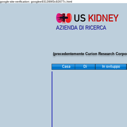
google-site-verification: googlee931399f3c92677c.html
US
KIDNEY
AZIENDA DI RICERCA
(precedentemente Curion Research Corpor
Casa
Di
In sviluppo