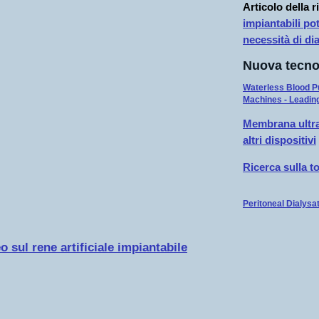
Articolo della r
impiantabili po
necessità di dia
Nuova tecno
Waterless Blood Pu
Machines - Leading 
Membrana ultrafi
altri dispositivi
Ricerca sulla t
Peritoneal Dialysa
 sul rene artificiale impiantabile