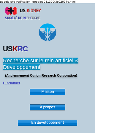
google-site-verification: googlee931399f3c92677c.html
US
KIDNEY
SOCIÉTÉ DE RECHERCHE
US
K
RC
Recherche sur le rein artificiel &
Développement
(Anciennement Curion Research Corporation)
Disclaimer
Maison
À propos
En développement