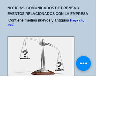
NOTICIAS, COMUNICADOS DE PRENSA Y
EVENTOS RELACIONADOS CON LA EMPRESA
Contiene medios nuevos y antiguos
Haga clic
aquí
LA TECNOLOGÍA DEL RIÑÓN DE EE. UU. VS
LA DIÁLISIS ACTUAL
MÉTODOS
La diálisis existe desde hace décadas.
Nuestra nueva tecnología generará
mejoras
significativas, creando un cambio de paradigma
en la industria.