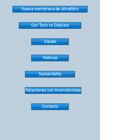
Nueva membrana de ultrafiltro
Our Tech vs Dialysis
Equipo
Noticias
Sustainibility
Relaciones con inversionistas
Contacto