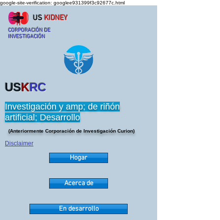
google-site-verification: googlee931399f3c92677c.html
US
KIDNEY
CORPORACIÓN DE
INVESTIGACIÓN
US
K
RC
Investigación y amp; de riñón
artificial; Desarrollo
(Anteriormente Corporación de Investigación Curion)
Disclaimer
Hogar
Acerca de
En desarrollo