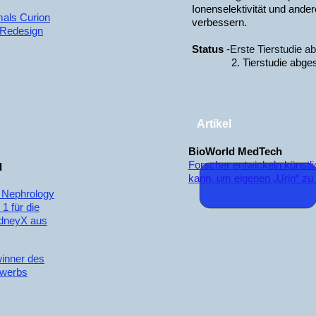
Ionenselektivität und ande
als Curion
verbessern.
 Redesign
Status
-
Erste Tierstudie 
2. Tierstudie abges
Artikel
BioWorld MedTech
Forscher entwickeln künstlic
d
kann, um eigenen „Urin“ zu
 Nephrology
1 für die
idneyX aus
inner des
ewerbs