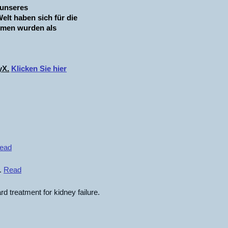
 unseres
lt haben sich für die
hmen wurden als
yX
.
Klicken Sie hier
ead
).
Read
rd treatment for kidney failure.