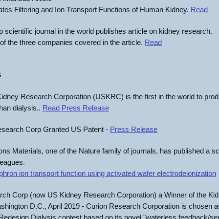
tes Filtering and Ion Transport Functions of Human Kidney.
Read
p scientific journal in the world publishes article on kidney research.
f the three companies covered in the article.
Read
s
ney Research Corporation (USKRC) is the first in the world to produ
han dialysis..
Read Press Release
search Corp Granted US Patent -
Press Release
 Materials, one of the Nature family of journals, has published a scien
leagues.
hron ion transport function using activated wafer electrodeionization
rch Corp (now US Kidney Research Corporation) a Winner of the Ki
shington D.C., April 2019 - Curion Research Corporation is chosen a
 Redesign Dialysis contest based on its novel "waterless feedback/sen