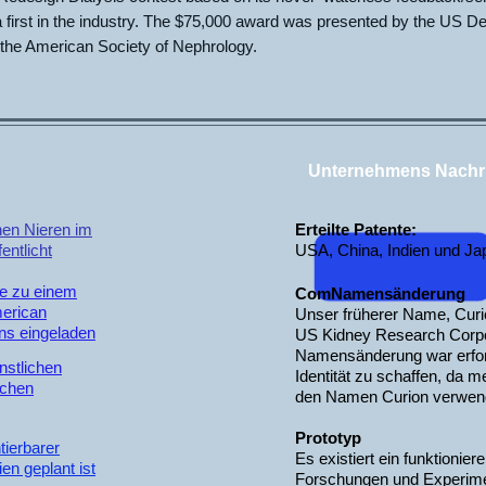
a first in the industry. The $75,000 award was presented by the US D
the American Society of Nephrology.
Unternehmens Nachr
en Nieren im
Erteilte Patente:
entlicht
USA, China, Indien und Ja
e zu einem
Com
Namensänderung
merican
Unser früherer Name, Curi
gans eingeladen
US Kidney Research Corpor
Namensänderung war erford
nstlichen
Identität zu schaffen, da
schen
den Namen Curion verwen
Prototyp
tierbarer
Es existiert ein funktionie
ien geplant ist
Forschungen und Experime