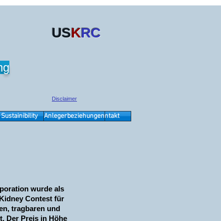
US
K
RC
ng
Disclaimer
Sustainibility
Anlegerbeziehungen
Kontakt
poration wurde als
 Kidney Contest für
sen, tragbaren und
. Der Preis in Höhe