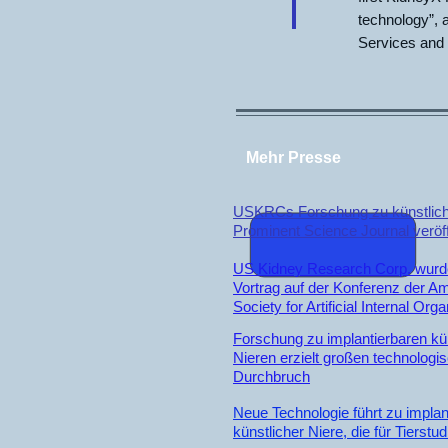
technology”, 
Services and 
Mehr Presse
USKRCs Forschung zu künstlich
Prominent Science Journal veröff
US Kidney Research Corp. wurd
Vortrag auf der Konferenz der A
Society for Artificial Internal Or
Forschung zu implantierbaren kü
Nieren erzielt großen technologi
Durchbruch
Neue Technologie führt zu implan
künstlicher Niere, die für Tierstud