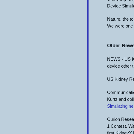
Device Simula
Nature, the to
We were one o
Older New
NEWS - US Kid
device other t
US Kidney Re
Communications
Kurtz and col
Simulating nep
Curion Resea
1 Contest.
Wa
first KidneyX