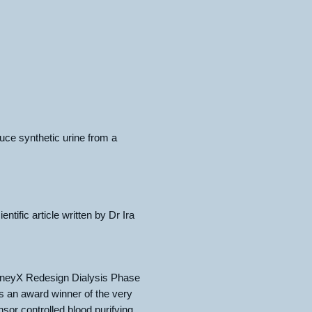
ce synthetic urine from a
tific article written by Dr Ira
dneyX Redesign Dialysis Phase
s an award winner of the very
sor controlled blood purifying