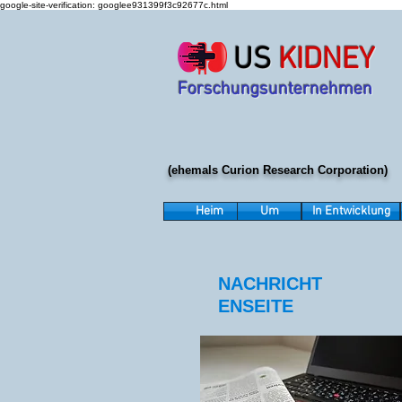
google-site-verification: googlee931399f3c92677c.html
US
KIDNEY
Forschungsunternehmen
(ehemals Curion Research Corporation)
Heim
Um
In Entwicklung
NACHRICHT
ENSEITE