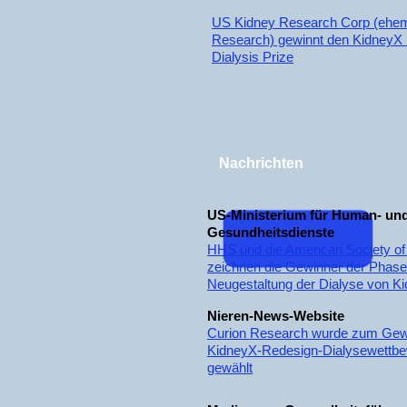
US Kidney Research Corp (ehem
Research) gewinnt den KidneyX
Dialysis Prize
Nachrichten
US-Ministerium für Human- un
Gesundheitsdienste
HHS und die American Society of
zeichnen die Gewinner der Phase 
Neugestaltung der Dialyse von K
Nieren-News-Website
Curion Research wurde zum Gew
KidneyX-Redesign-Dialysewettb
gewählt