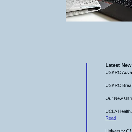
Latest New
USKRC Advanc
USKRC Breaks
Our New Ultra
UCLA Health Ar
Read
University Of