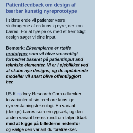
Patientfeedback om design af
bærbar kunstig nyreprototype
I sidste ende vil patienter være
slutbrugerne af en kunstig nyre, der kan
bæres. For at hjælpe os med et fremtidigt
design søger vi dine input.
Bemærk:
Eksemplerne er r
tøffe
prototyper
som vil blive væsentligt
forbedret baseret på patientinput a
nd
tekniske elementer. Vi er i øjeblikket ved
at skabe nye designs, og de opdaterede
modeller vil snart blive offentliggjort
her.
dney Research Corp udtænker
US K
jeg
to varianter af sin bærbare kunstige
nyreerstatningsteknologi. En variant
(design) bæres som en rygsæk, og den
anden variant bæres rundt om taljen.
Start
med at kigge
på billederne nedenfor
og vælge den variant du foretrækker.