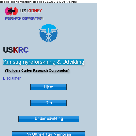
google-site-verification: googlee931399f3c92677c.html
US
KIDNEY
RESEARCH CORPORATION
US
K
RC
Kunstig nyreforskning & Udvikling
(Tidligere Curion Research Corporation)
Disclaimer
Hjem
Om
Under udvikling
Ny Ultra-Filter Membran