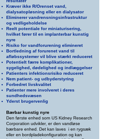
resultater
Kræver ikke R/O
renset
vand,
dialysatopløsning eller en dialysator
Eliminerer vandrensningsinfrastruktur
og
vedligeholdelse
Reelt potentiale for miniaturisering,
hvilket fører til en implanterbar kunstig
nyre
Risiko for vandforurening elimineret
Bortledning af forurenet vand til
afløbssystemer vil blive stærkt reduceret
Potentielt færre komplikationer,
sygelighed, dødelighed og indlæggelser
Patienters infektionsrisiko reduceret
Nem patient- og udbyderstyring
Forbedret livskvalitet
Patienter mere involveret i deres
sundhedsvæsen
Yderst brugervenlig
Bærbar kunstig nyre
Den første enhed ​som US Kidney Research
Corporation udvikler, er den vandløse
bærbare enhed. Det kan laves i en rygsæk
eller en bordpladekonfiguration og kan