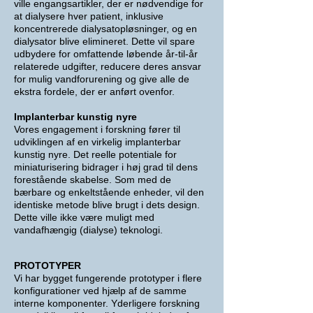
ville engangsartikler, der er nødvendige for
at dialysere hver patient, inklusive
koncentrerede dialysatopløsninger, og en
dialysator blive elimineret. Dette vil spare
udbydere for omfattende løbende år-til-år
relaterede udgifter, reducere deres ansvar
for mulig vandforurening og give alle de
ekstra fordele, der er anført ovenfor.
Implanterbar kunstig nyre
Vores engagement i forskning fører til
udviklingen af en virkelig implanterbar
kunstig nyre. Det reelle potentiale for
miniaturisering bidrager i høj grad til dens
forestående skabelse. Som med de
bærbare og enkeltstående enheder, vil den
identiske metode blive brugt i dets design.
Dette ville ikke være muligt med
vandafhængig (dialyse) teknologi.
PROTOTYPER
Vi har bygget fungerende prototyper i flere
konfigurationer ved hjælp af de samme
interne komponenter.
Yderligere forskning