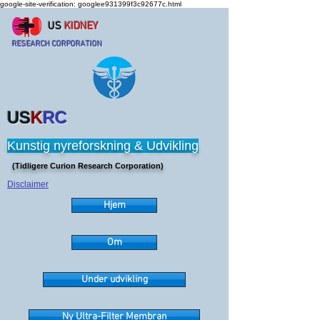
google-site-verification: googlee931399f3c92677c.html
US
KIDNEY
RESEARCH CORPORATION
US
K
RC
Kunstig nyreforskning & Udvikling
(Tidligere Curion Research Corporation)
Disclaimer
Hjem
Om
Under udvikling
Ny Ultra-Filter Membran