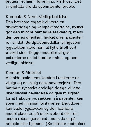
bruges i et hjem, forretning, klinik osv. Det
vil omfatte alle de ovennævnte fordele.
Kompakt & Nemt
Vedligeholdelse
Den bærbare rygsæk vil være en
diskret
design og kompakt størrelse, hvilket
gør den mindre bemærkelsesværdig, mens
den bæres offentligt, hvilket giver patienten
ro i sindet. Bordplademodellen vil ligesom
rygsækken være nem at flytte til ethvert
ønsket sted. Begge modeller vil give
patienterne en let bærbar enhed og nem
vedligeholdelse.
Komfort
& Mobilitet
At holde patientens komfort i tankerne er
vigtigt og en vigtig designovervejelse. Den
bærbare rygsæks endelige design vil lette
ubegrænset bevægelse og give mulighed
for at frakoble rygsækken, så patienten kan
sove med minimal forstyrrelse. Derudover
kan både rygsækken og den bærbare
model placeres på et skrivebord eller en
anden robust genstand, mens du er på
arbejde eller hjemme. (Se billeder nedenfor)