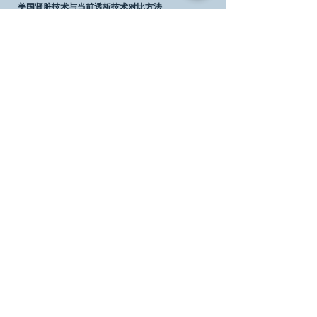
美国肾脏技术与当前透析技术对比
方法
透析已经存在了几十年。我们的新技术将带来
重大
改进，创造了行业范式转变。
最新文章
兴趣
《科学日报》报道的肾脏疾病新闻
信息
投资关系