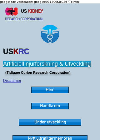
google-site-verification: googlee931399f3c92677c.html
US
KIDNEY
REEARCH CORPORATION
US
K
RC
Artificiell njurforskning & Utveckling
(Tidigare Curion Research Corporation)
Disclaimer
Hem
Handla om
Under utveckling
Nytt ultrafiltermembran