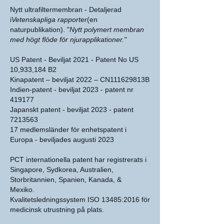
Nytt ultrafiltermembran -
Detaljerad
i
Vetenskapliga rapporter
(en
naturpublikation). "
Nytt polymert membran
med högt flöde för njurapplikationer."
US Patent - Beviljat 2021 - Patent No US
10,933,184 B2
Kinapatent – beviljat 2022 – CN111629813B
Indien-patent - beviljat 2023 - patent nr
419177
Japanskt patent - beviljat 2023 - patent
7213563
17 medlemsländer för enhetspatent i
Europa - beviljades augusti 2023
PCT internationella patent har registrerats i
Singapore, Sydkorea, Australien,
Storbritannien, Spanien, Kanada, &
Mexiko.
Kvalitetsledningssystem ISO 13485:2016 för
medicinsk utrustning på plats.