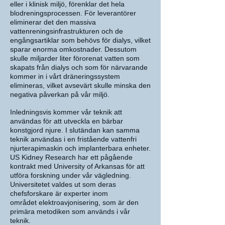
eller i klinisk miljö, förenklar det hela
blodreningsprocessen. För leverantörer
eliminerar det den massiva
vattenreningsinfrastrukturen och de
engångsartiklar som behövs för dialys, vilket
sparar enorma omkostnader. Dessutom
skulle miljarder liter förorenat vatten som
skapats från dialys och som för närvarande
kommer in i vårt dräneringssystem
elimineras, vilket avsevärt skulle minska den
negativa påverkan på vår miljö.
Inledningsvis kommer vår teknik att
användas för att utveckla en bärbar
konstgjord njure.
I slutändan kan samma
teknik användas i en fristående vattenfri
njurterapimaskin och implanterbara enheter.
US Kidney Research har ett pågående
kontrakt med University of Arkansas för att
utföra forskning under vår vägledning.
Universitetet valdes ut som deras
chefsforskare är experter inom
området
elektroavjonisering, som är den
primära metodiken som används i vår
teknik.