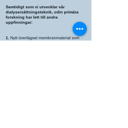
Samtidigt som vi utvecklar vår
dialysersättningsteknik,
o
din primära
forskning har lett till andra
uppfinningar:
1.
Nytt överlägset membranmaterial som
kan ersätta nuvarande material som
används i dialysatorer, filtret som används
för att ta bort gifter under dialys.
2
. Vi utvecklar en ny antikoagulerande
beläggning som kan användas för att
förhindra att slangar för medicinsk
utrustning, utrustning för blodprov och
katetrar koagulerar. Dessutom skulle
antikoagulerande blodförtunnande medel
som ges till patienter före dialys inte längre
behövas.
3
. Vi har utvecklat en ny metod med vår
teknik för att regenerera peritonealdialys
lösning hos PD-patienter. Vår teknologi