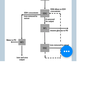
Informace
Investiční vztahy
Zprávy