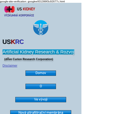
google-site-verification: googlee931399f3c92677c.html
US
KIDNEY
VÝZKUMNÁ KORPORÁCE
US
K
RC
Artificial Kidney Research & Rozvoj
(dříve Curion Research Corporation)
Disclaimer
Domov
O
Ve vývoji
Nová ultrafiltrační membrána