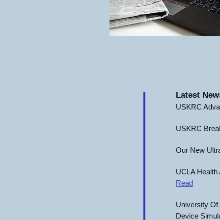
Latest New
USKRC Advanc
USKRC Breaks
Our New Ultra
UCLA Health Ar
Read
University Of
Device Simula