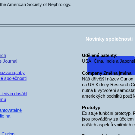
the American Society of Nephrology.
Novinky společnosti
rch
Udělené patenty:
e Journal
USA, Čína, Indie a Japons
pozvána, aby
Com
pany Změna jména
ké společnosti
Náš dřívější název Curion
na US Kidney Research Co
nutná k vytvoření samostatn
ledvin dosáhl
amerických podniků použí
omu
Prototyp
antovatelné
Existuje funkční prototyp.
die na
jsou prováděny za účelem z
dalších aspektů vnitřních 
 Curion