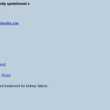
sily společnosti z
.
likněte zde
ead
).
Read
rd treatment for kidney failure.