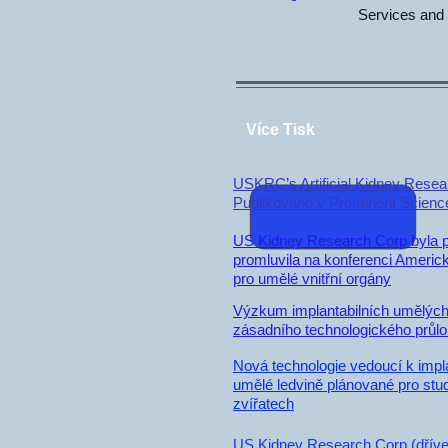
Services and 
Více Tisk
USKRC’s Artificial Kidney Resea
Publikováno v Prominent Scienc
US Kidney Research Corp byla 
promluvila na konferenci Americ
pro umělé vnitřní orgány
Výzkum implantabilních umělých 
zásadního technologického průl
Nová technologie vedoucí k impl
umělé ledvině plánované pro stu
zvířatech
US Kidney Research Corp (dříve