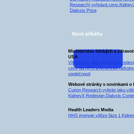
Research) vyhrává cenu Kidney
Dialysis Prize
Nové příběhy
Ministerstvo lidských a zdravot
USA
Vítězové 1. fáze dialýzy za rede
ceny od HHS a Americké nefrolo
společnosti
Webové stránky s novinkami o 
Curion Research vybrán jako vít
KidneyX Redesign Dialysis Conte
Health Leaders Media
HHS jmenuje vítěze fáze 1 Kidn