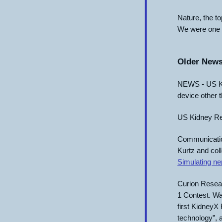
Nature, the to
We were one o
Older New
NEWS - US Kid
device other t
US Kidney Re
Communications
Kurtz and col
Simulating nep
Curion Resea
1 Contest.
Wa
first KidneyX
technology”, 