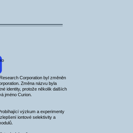
ko
 Research Corporation byl změněn
rporation. Změna názvu byla
é identity, protože několik dalších
vá jméno Curion.
 Probíhající výzkum a experimenty
lepšení iontové selektivity a
modulů.