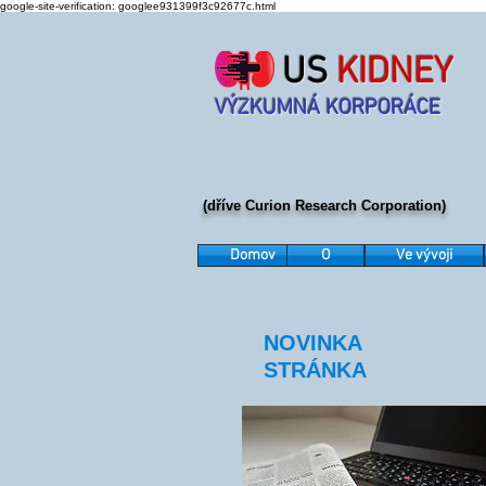
google-site-verification: googlee931399f3c92677c.html
US
KIDNEY
VÝZKUMNÁ KORPORÁCE
(dříve Curion Research Corporation)
Domov
O
Ve vývoji
NOVINKA
STRÁNKA