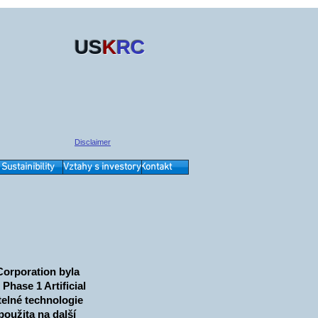
US
K
RC
Disclaimer
Sustainibility
Vztahy s investory
Kontakt
orporation byla
Phase 1 Artificial
telné technologie
použita na další