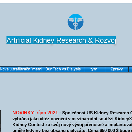
Artificial Kidney Research & Rozvoj
Nová ultrafiltrační membrána
Our Tech vs Dialysis
tým
Zprávy
NOVINKY: říjen 2021
-
Společnost US Kidney Research C
vybrána jako vítěz ocenění v mezinárodní soutěži KidneyX 
Kidney Contest za svůj nový vývoj přenosné a implantova
umělé ledviny bez obsahu dialyzátu. Cena 650 000 $ bude 