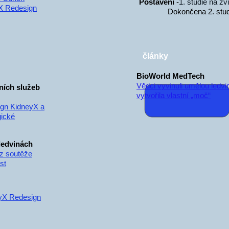
Postavení
-
1. studie na z
X Redesign
Dokončena 2. studie 
články
BioWorld MedTech
Vědci vyvinuli umělou ledvi
ních služeb
vytvořila vlastní „moč“
sign KidneyX a
gické
ledvinách
ěz soutěže
st
eyX Redesign