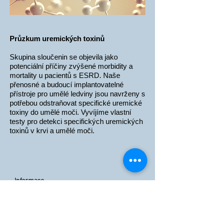
Průzkum uremických toxinů
Skupina sloučenin se objevila jako
potenciální příčiny zvýšené morbidity a
mortality u pacientů s ESRD. Naše
přenosné a budoucí implantovatelné
přístroje pro umělé ledviny jsou navrženy s
potřebou odstraňovat specifické uremické
toxiny do umělé moči. Vyvíjíme vlastní
testy pro detekci specifických uremických
toxinů v krvi a umělé moči.
Informace
Investiční vztahy
Zprávy
Naše technologie vs dialýza