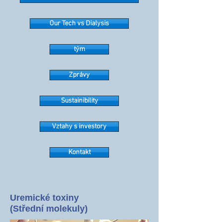
Our Tech vs Dialysis
tým
Zprávy
Sustainibility
Vztahy s investory
Kontakt
Uremické toxiny
(Střední molekuly)