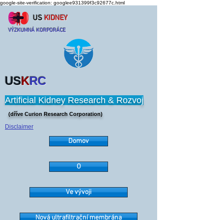
google-site-verification: googlee931399f3c92677c.html
US
KIDNEY
VÝZKUMNÁ KORPORÁCE
US
K
RC
Artificial Kidney Research & Rozvoj
(dříve Curion Research Corporation)
Disclaimer
Domov
O
Ve vývoji
Nová ultrafiltrační membrána