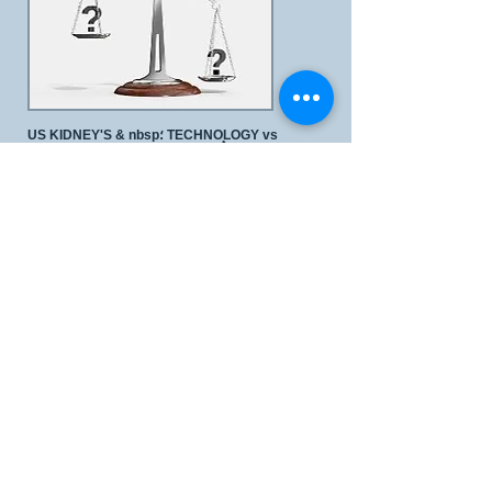
US KIDNEY'S & nbsp؛ TECHNOLOGY vs
CURRENT DIALYSIS & nbsp؛
طُرق
غسيل الكلى موجود منذ عقود. نبسب ؛ التكنولوجيا
الجديدة لدينا سوف تجلب
تحسينات كبيرة ، وخلق نقلة
نوعية في الصناعة.
أحدث المقالات & nbsp؛
من & نبسب ؛ الفائدة
أخبار أمراض الكلى مقدمة من Science Daily