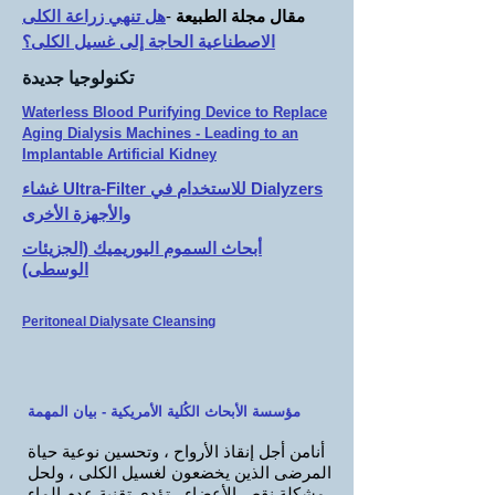
مقال مجلة الطبيعة
-
هل تنهي زراعة الكلى
الاصطناعية الحاجة إلى غسيل الكلى؟
تكنولوجيا جديدة
Waterless Blood Purifying Device to Replace
Aging Dialysis Machines - Leading to an
Implantable Artificial Kidney
غشاء Ultra-Filter للاستخدام في Dialyzers
والأجهزة الأخرى
أبحاث السموم اليوريميك (الجزيئات
الوسطى)
Peritoneal Dialysate Cleansing
مؤسسة الأبحاث الكُلية الأمريكية - بيان المهمة
أنا
من أجل إنقاذ الأرواح ، وتحسين نوعية حياة
المرضى الذين يخضعون لغسيل الكلى ، ولحل
مشكلة نقص الأعضاء ، تؤدي تقنية عدم الماء