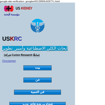
google-site-verification: googlee931399f3c92677c.html
US
KIDNEY
مؤسسة البحث
US
K
RC
أبحاث الكلى الاصطناعية وأمبير. تطوير
(شركة Curion Research سابقًا)
Disclaimer
بيت
عن
في التنمية
غشاء مرشح فائق جديد